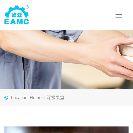
Toggle
navigat
Location:
Home
> 深水果盒
Previous
Nex