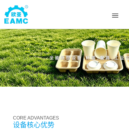
Toggle
navigat
CORE ADVANTAGES
设备核心优势