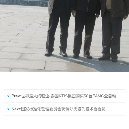
Prev:
世界最大的糖企-泰国KTIS集团购买50台EAMC全自动
纸浆模塑设备
Next:
国家标准化管理委员会聘请郑天波为技术委委员